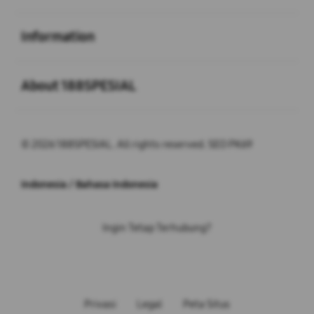
Buka
Information
Buka
About 188SPESIAL
© 2026 188SPESIAL. All rights reserved. SEO PK69
Indonesia / Bahasa Indonesia
Ingin Tetap Terhubung?
Privasi
Legal
Peta Situs