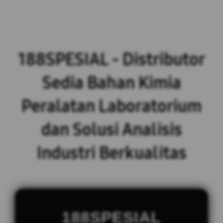
188SPESIAL - Distributor
Sedia Bahan Kimia
Peralatan Laboratorium
dan Solusi Analisis
Industri Berkualitas
188SPESIAL