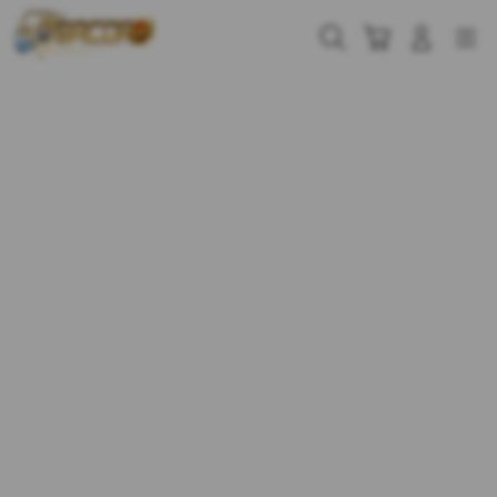
Skip
to
Cari
Troli
Login
Navigation
content