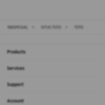
188SPESIAL
>
SITUS TOTO
>
TOTO
Buka
Footer Navigation
Products
Buka
Services
Buka
Support
Buka
Account