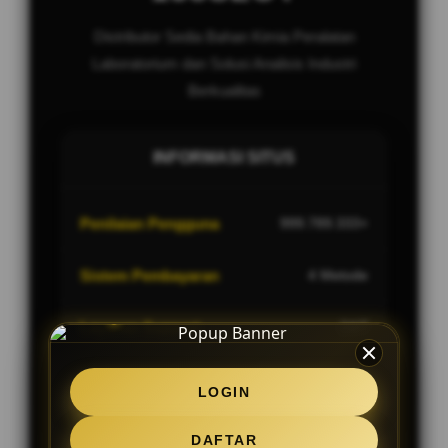
Distributor Sedia Bahan Kimia Peralatan
Laboratorium dan Solusi Analisis Industri
Berkualitas
INFORMASI SITUS
Penilaian Pengguna
999.789.333+
Sistem Pembayaran
4 Metode
Layanan Support
24/7
Platform
Multi-Device
LOGIN
DAFTAR