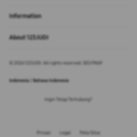
Buka
Information
Buka
About 123JUDI
© 2026 123JUDI. All rights reserved. SEO PK69
Indonesia / Bahasa Indonesia
Ingin Tetap Terhubung?
Privasi
Legal
Peta Situs