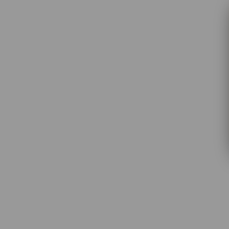
Layer Popup Close