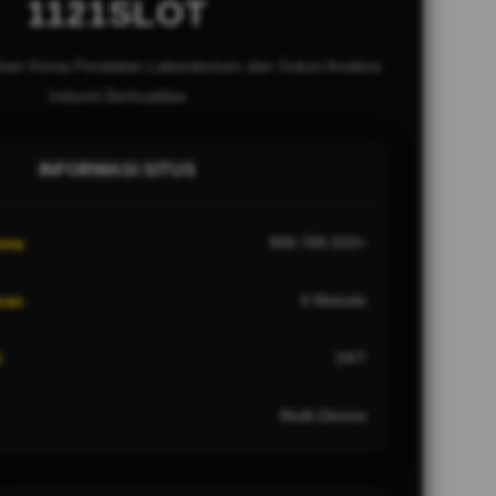
1121SLOT
ahan Kimia Peralatan Laboratorium dan Solusi Analisis
Industri Berkualitas
INFORMASI SITUS
una
999.789.333+
ran
4 Metode
t
24/7
Multi-Device