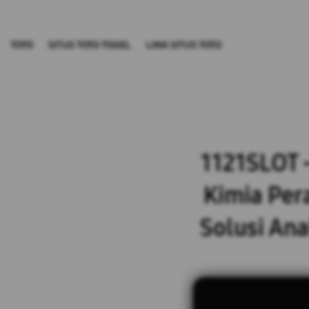
TOTO
SITUS TOTO TOGEL
LINK SITUS TOTO
1121SLOT -
Kimia Per
Solusi Ana