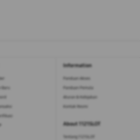
Information
ber
Panduan Akses
n Baru
Panduan Pemula
ord
Aturan & Kebijakan
ansaksi
Kontak Resmi
ifikasi
About 1121SLOT
P
Tentang 1121SLOT