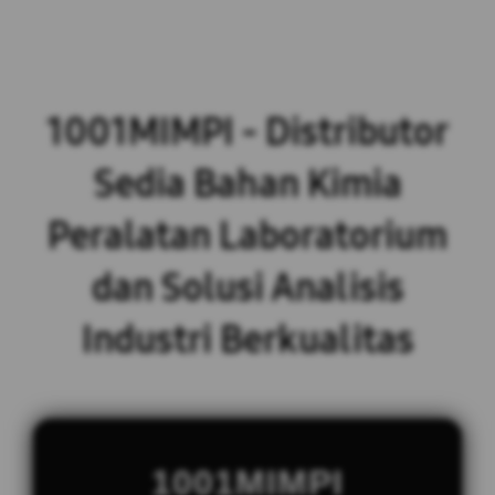
1001MIMPI - Distributor
Sedia Bahan Kimia
Peralatan Laboratorium
dan Solusi Analisis
Industri Berkualitas
1001MIMPI