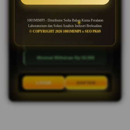
PENAWARAN SPESIAL
1001MIMPI - Distributor Sedia Bahan Kimia Peralatan
Laboratorium dan Solusi Analisis Industri Berkualitas
BONUS NEW MEMBER UP TO 10%
© COPYRIGHT 2026 1001MIMPI x SEO PK69
Minimal Deposit Rp. 10.000
Minimal Withdraw Rp 50.000
LOGIN
DAFTAR
Layer Popup Close