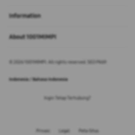
Buka
Information
Buka
About 1001MIMPI
© 2026 1001MIMPI. All rights reserved. SEO PK69
Indonesia / Bahasa Indonesia
Ingin Tetap Terhubung?
Privasi
Legal
Peta Situs